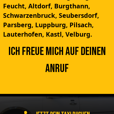
Feucht, Altdorf, Burgthann,
Schwarzenbruck
, Seubersdorf,
Parsberg
, Luppburg, Pilsach,
Lauterhofen, Kastl, Velburg.
Ich freue mich auf deinen
Anruf