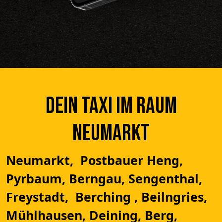
Dein Taxi im raum
Neumarkt
Neumarkt,
Postbauer Heng,
Pyrbaum, Berngau, Sengenthal,
Freystadt,
Berching
, Beilngries,
Mühlhausen, Deining, Berg,