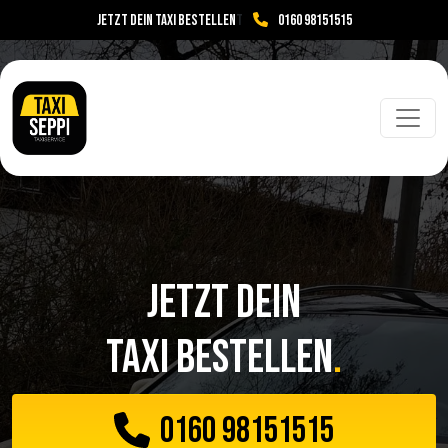
JETZT DEIN TAXI BESTELLEN
t
0160 98151515
Toggl
Jetzt Dein
Taxi bestellen
.
0160 98151515